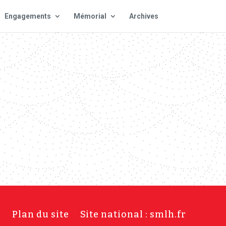
Engagements
Mémorial
Archives
s
Plan du site
Site national : smlh.fr