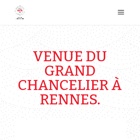
VENUE DU
GRAND
CHANCELIER À
RENNES.