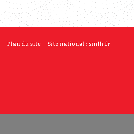
s
Plan du site
Site national : smlh.fr