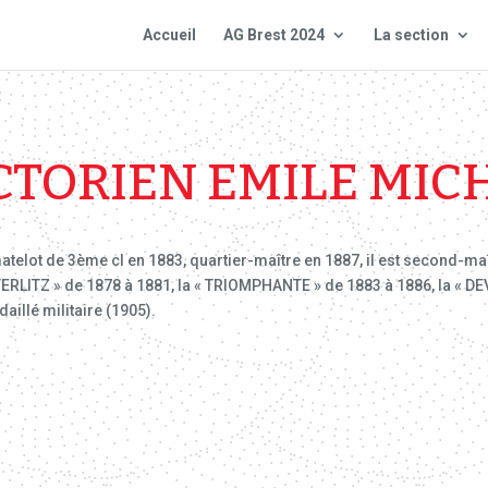
Accueil
AG Brest 2024
La section
CTORIEN EMILE MIC
telot de 3ème cl en 1883, quartier-maître en 1887, il est second-maî
RLITZ » de 1878 à 1881, la « TRIOMPHANTE » de 1883 à 1886, la « DE
aillé militaire (1905).