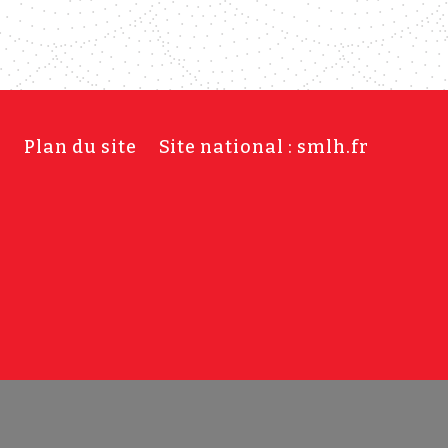
s
Plan du site
Site national : smlh.fr