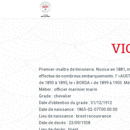
VI
Premier-maître de timonerie. Novice en 1881, ma
effectue de nombreux embarquements: l' »AUSTE
de 1893 à 1895, le « BORDA » de 1899 à 1903. Méd
Métier : officier marinier marin
Grade : chevalier
Date d’obtention du grade : 31/12/1912
Date de naissance : 1865-02-07T00:00:00
Lieu de naissance : brest recouvrance
Date de decès : 23/09/1938
Lieu de decès : brest