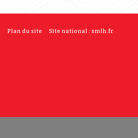
s
Plan du site
Site national : smlh.fr