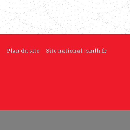
s
Plan du site
Site national : smlh.fr