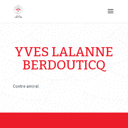
YVES LALANNE
BERDOUTICQ
Contre amiral.