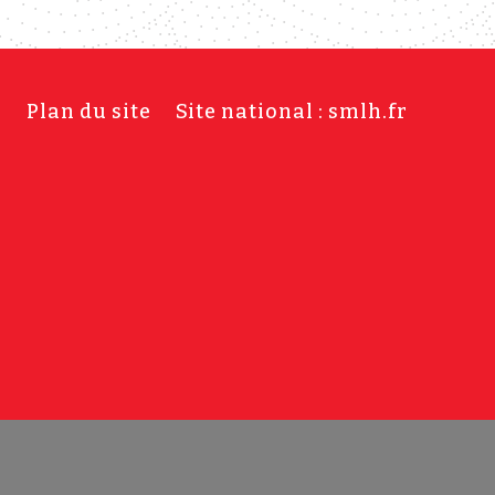
s
Plan du site
Site national : smlh.fr