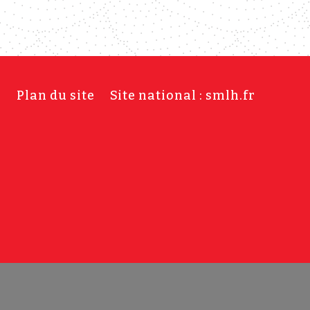
s
Plan du site
Site national : smlh.fr